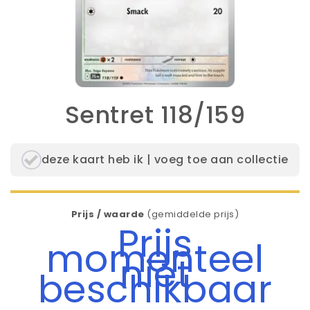
Sentret 118/159
deze kaart heb ik | voeg toe aan collectie
Prijs / waarde
(gemiddelde prijs)
Prijs
momenteel
niet
beschikbaar