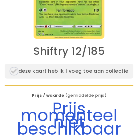
Shiftry 12/185
deze kaart heb ik | voeg toe aan collectie
Prijs / waarde
(gemiddelde prijs)
Prijs
momenteel
niet
beschikbaar