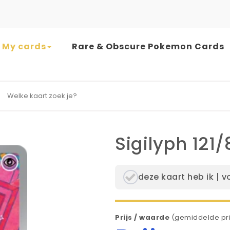
My cards
Rare & Obscure Pokemon Cards
earch for:
Sigilyph 121/
deze kaart heb ik | v
Prijs / waarde
(gemiddelde pri