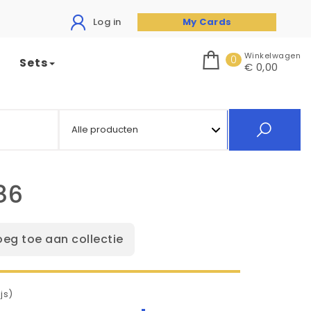
Log in
My Cards
Winkelwagen
0
Sets
€ 0,00
86
oeg toe aan collectie
js)