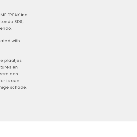
ME FREAK inc.
ntendo 3DS,
tendo.
iated with
e plaatjes
tures en
eerd aan
er is een
enige schade.