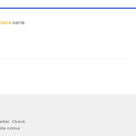
Flare
serie.
eller. Check
ate online