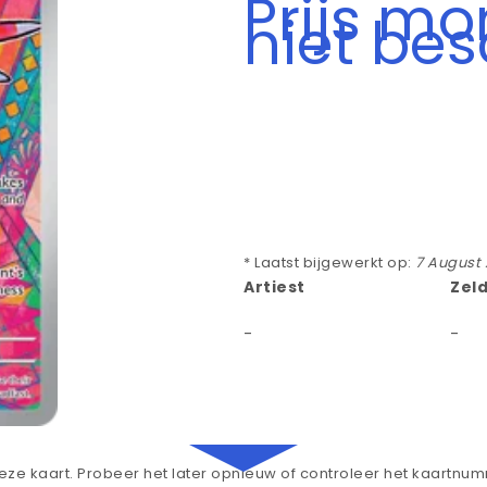
Prijs m
niet be
* Laatst bijgewerkt op:
7 August
Artiest
Zel
-
-
ze kaart. Probeer het later opnieuw of controleer het kaartnu