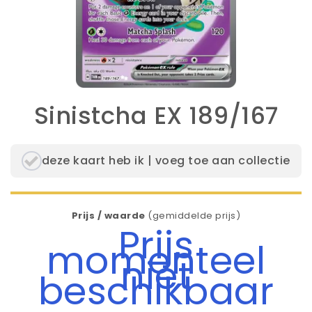
Sinistcha EX 189/167
deze kaart heb ik | voeg toe aan collectie
Prijs / waarde
(gemiddelde prijs)
Prijs
momenteel
niet
beschikbaar