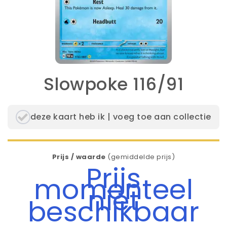
Slowpoke 116/91
deze kaart heb ik | voeg toe aan collectie
Prijs / waarde
(gemiddelde prijs)
Prijs
momenteel
niet
beschikbaar