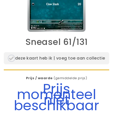
Sneasel 61/131
deze kaart heb ik | voeg toe aan collectie
Prijs / waarde
(gemiddelde prijs)
Prijs
momenteel
niet
beschikbaar