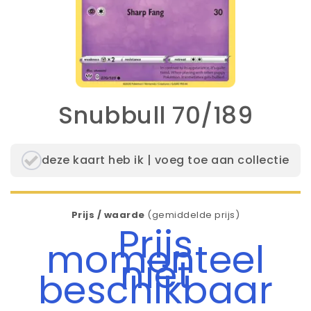
Snubbull 70/189
deze kaart heb ik | voeg toe aan collectie
Prijs / waarde
(gemiddelde prijs)
Prijs
momenteel
niet
beschikbaar