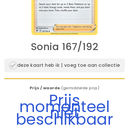
Sonia 167/192
deze kaart heb ik | voeg toe aan collectie
Prijs / waarde
(gemiddelde prijs)
Prijs
momenteel
niet
beschikbaar