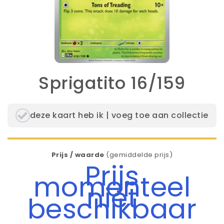
Sprigatito 16/159
deze kaart heb ik | voeg toe aan collectie
Prijs / waarde
(gemiddelde prijs)
Prijs
momenteel
niet
beschikbaar