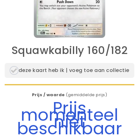
Squawkabilly 160/182
deze kaart heb ik | voeg toe aan collectie
Prijs / waarde
(gemiddelde prijs)
Prijs
momenteel
niet
beschikbaar