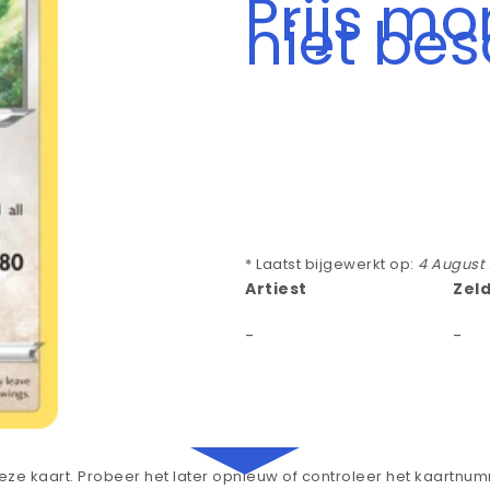
Prijs m
niet be
* Laatst bijgewerkt op:
4 August
Artiest
Zel
-
-
ze kaart. Probeer het later opnieuw of controleer het kaartnu