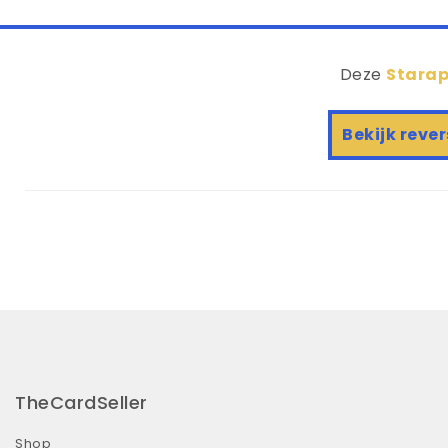
Deze
Starap
Bekijk rever
TheCardSeller
Shop