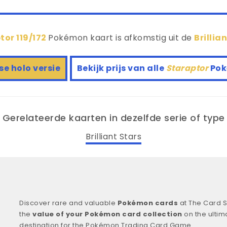
tor 119/172
Pokémon kaart is afkomstig uit de
Brillia
se holo versie
Bekijk prijs van alle
Staraptor
Pok
Gerelateerde kaarten in dezelfde serie of type
Brilliant Stars
Discover rare and valuable
Pokémon cards
at The Card S
the
value of your Pokémon card collection
on the ultim
destination for the Pokémon Trading Card Game.