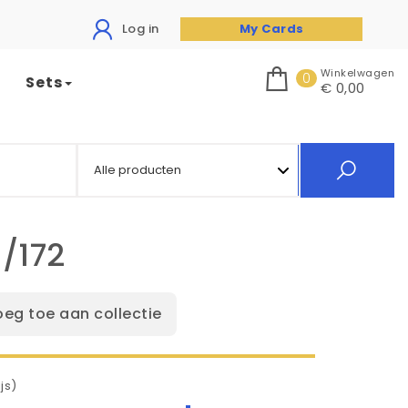
Log in
My Cards
Winkelwagen
0
Sets
€ 0,00
9/172
oeg toe aan collectie
js)