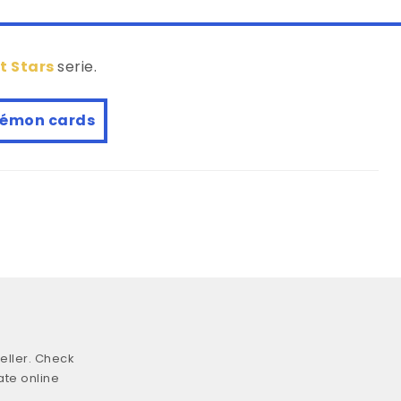
nt Stars
serie.
émon cards
eller. Check
ate online