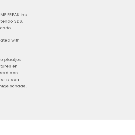
ME FREAK inc.
ntendo 3DS,
tendo.
iated with
e plaatjes
tures en
eerd aan
er is een
enige schade.