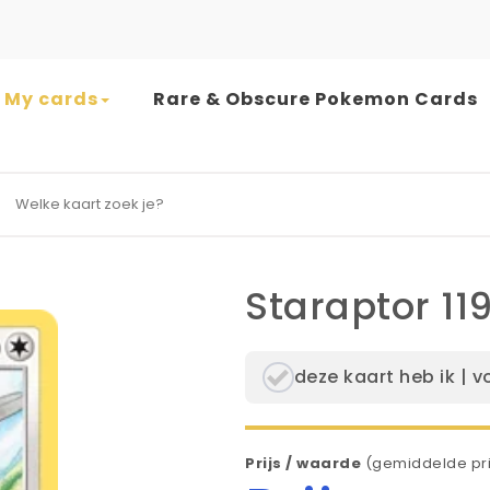
My cards
Rare & Obscure Pokemon Cards
earch for:
Staraptor 11
deze kaart heb ik | v
Prijs / waarde
(gemiddelde pri