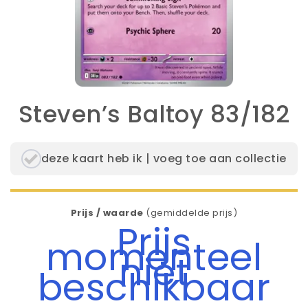
Steven’s Baltoy 83/182
deze kaart heb ik | voeg toe aan collectie
Prijs / waarde
(gemiddelde prijs)
Prijs
momenteel
niet
beschikbaar