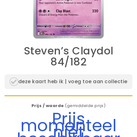
Steven’s Claydol
84/182
deze kaart heb ik | voeg toe aan collectie
Prijs / waarde
(gemiddelde prijs)
Prijs
momenteel
niet