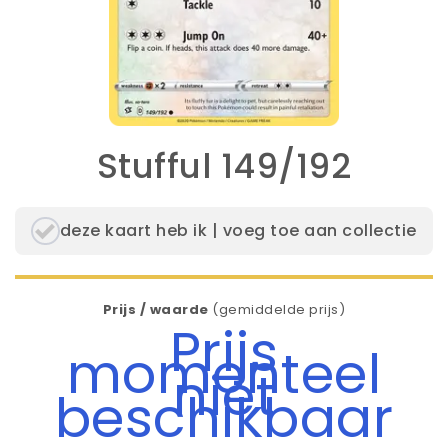
Stufful 149/192
deze kaart heb ik | voeg toe aan collectie
Prijs / waarde
(gemiddelde prijs)
Prijs
momenteel
niet
beschikbaar