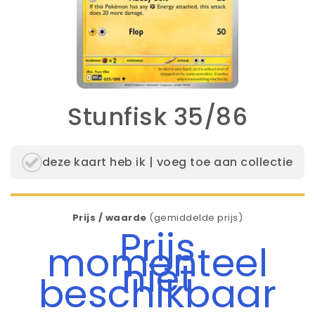
Stunfisk 35/86
deze kaart heb ik | voeg toe aan collectie
Prijs / waarde
(gemiddelde prijs)
Prijs
momenteel
niet
beschikbaar