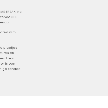
ME FREAK inc.
ntendo 3DS,
tendo.
iated with
e plaatjes
tures en
eerd aan
er is een
enige schade.