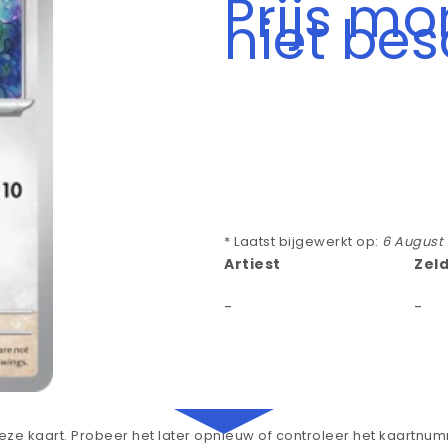
Prijs m
niet be
* Laatst bijgewerkt op:
6 August
Artiest
Zel
-
-
ze kaart. Probeer het later opnieuw of controleer het kaartnu