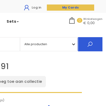
Log in
My Cards
Winkelwagen
0
Sets
€ 0,00
91
oeg toe aan collectie
js)