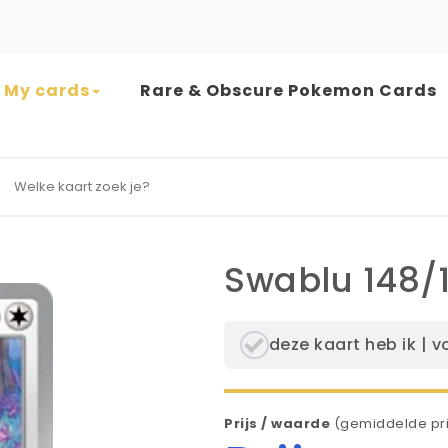
My cards
Rare & Obscure Pokemon Cards
earch for:
Swablu 148/1
deze kaart heb ik | v
Prijs / waarde
(gemiddelde pri