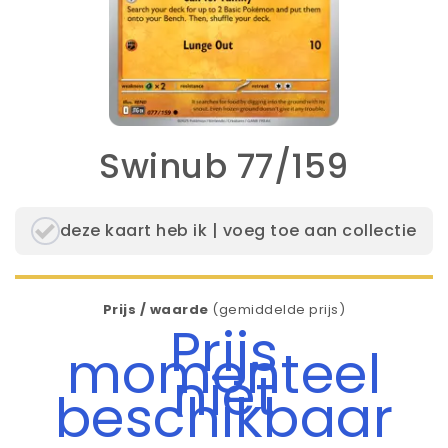
Swinub 77/159
deze kaart heb ik | voeg toe aan collectie
Prijs / waarde
(gemiddelde prijs)
Prijs
momenteel
niet
beschikbaar