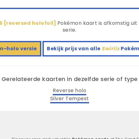
95 [reversed holofoil]
Pokémon kaart is afkomstig uit
serie.
on-holo versie
Bekijk prijs van alle
Swirlix
Pokém
Gerelateerde kaarten in dezelfde serie of type
Reverse holo
Silver Tempest