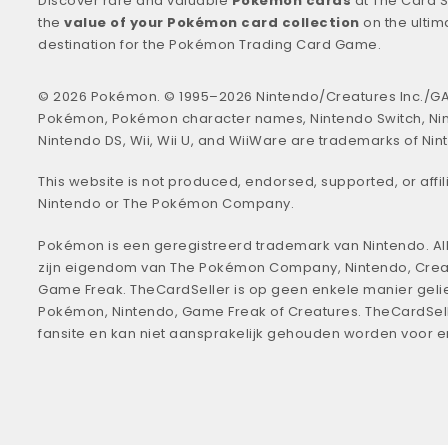
Discover rare and valuable
Pokémon cards
at The Card S
the
value of your Pokémon card collection
on the ultim
destination for the Pokémon Trading Card Game.
© 2026 Pokémon. © 1995–2026 Nintendo/Creatures Inc./GA
Pokémon, Pokémon character names, Nintendo Switch, Ni
Nintendo DS, Wii, Wii U, and WiiWare are trademarks of Nin
This website is not produced, endorsed, supported, or affil
Nintendo or The Pokémon Company.
Pokémon is een geregistreerd trademark van Nintendo. All
zijn eigendom van The Pokémon Company, Nintendo, Crea
Game Freak. TheCardSeller is op geen enkele manier geli
Pokémon, Nintendo, Game Freak of Creatures. TheCardSell
fansite en kan niet aansprakelijk gehouden worden voor 