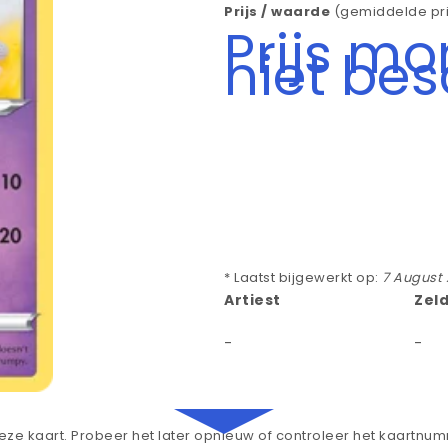
Prijs / waarde
(gemiddelde pri
Prijs m
niet be
* Laatst bijgewerkt op:
7 August
Artiest
Zel
-
-
ze kaart. Probeer het later opnieuw of controleer het kaartnu