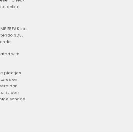
eller. Check
ate online
ME FREAK inc.
ntendo 3DS,
tendo.
iated with
e plaatjes
tures en
eerd aan
er is een
enige schade.