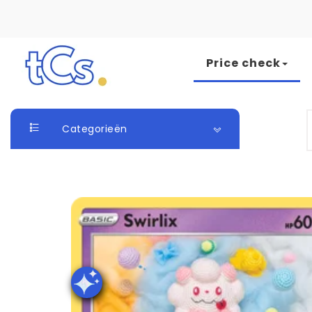
Skip to content
Price check
The Card Seller
S
Categorieën