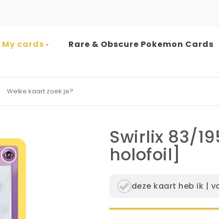
My cards
Rare & Obscure Pokemon Cards
earch for:
Swirlix 83/1
holofoil]
deze kaart heb ik | v