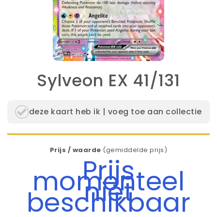
Sylveon EX 41/131
deze kaart heb ik | voeg toe aan collectie
Prijs / waarde
(gemiddelde prijs)
Prijs
momenteel
niet
beschikbaar