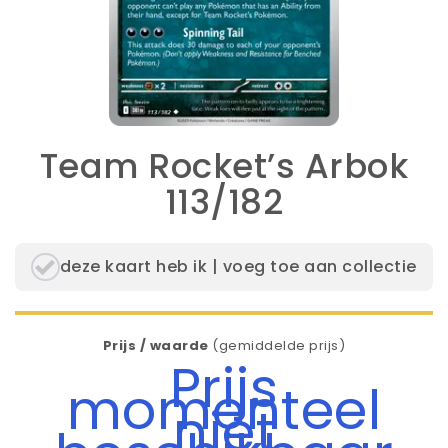
Team Rocket’s Arbok
113/182
deze kaart heb ik | voeg toe aan collectie
Prijs / waarde
(gemiddelde prijs)
Prijs
momenteel
niet