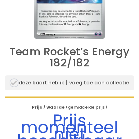
Team Rocket’s Energy
182/182
deze kaart heb ik | voeg toe aan collectie
Prijs / waarde
(gemiddelde prijs)
Prijs
momenteel
niet