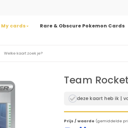
My cards
Rare & Obscure Pokemon Cards
earch for:
Team Rocket’
deze kaart heb ik | v
Prijs / waarde
(gemiddelde pri