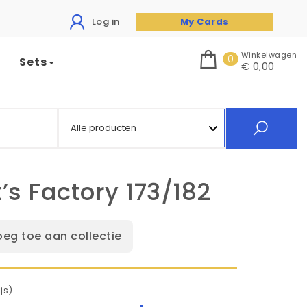
Log in
My Cards
Winkelwagen
0
Sets
€ 0,00
s Factory 173/182
oeg toe aan collectie
js)