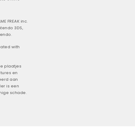
ME FREAK inc.
ntendo 3DS,
tendo.
iated with
e plaatjes
tures en
eerd aan
er is een
enige schade.