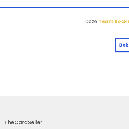
Deze
Team Rocket
Beki
TheCardSeller