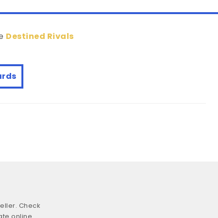
de
Destined Rivals
ards
eller. Check
ate online