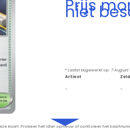
Prijs m
niet be
* Laatst bijgewerkt op:
7 August
Artiest
Zel
-
-
ze kaart. Probeer het later opnieuw of controleer het kaartnu