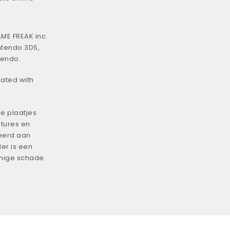
ME FREAK inc.
ntendo 3DS,
tendo.
iated with
e plaatjes
tures en
eerd aan
er is een
enige schade.