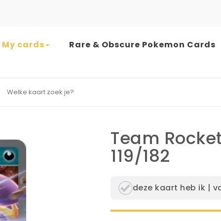
My cards
Rare & Obscure Pokemon Cards
earch for:
Team Rocket
119/182
deze kaart heb ik | v