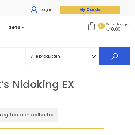
Log in
My Cards
Winkelwagen
0
Sets
€ 0,00
’s Nidoking EX
oeg toe aan collectie