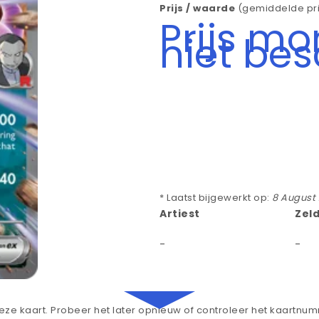
Prijs / waarde
(gemiddelde pri
Prijs m
niet be
* Laatst bijgewerkt op:
8 August
Artiest
Zel
-
-
ze kaart. Probeer het later opnieuw of controleer het kaartnu