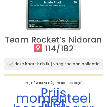
Team Rocket’s Nidoran
114/182
deze kaart heb ik | voeg toe aan collectie
Prijs / waarde
(gemiddelde prijs)
Prijs
momenteel
niet