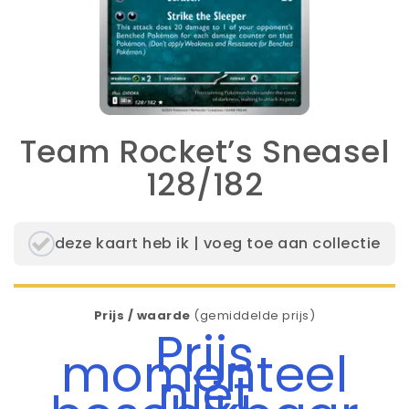
Team Rocket’s Sneasel
128/182
deze kaart heb ik | voeg toe aan collectie
Prijs / waarde
(gemiddelde prijs)
Prijs
momenteel
niet