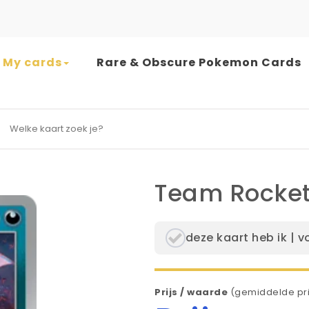
My cards
Rare & Obscure Pokemon Cards
earch for:
Team Rocket
deze kaart heb ik | v
Prijs / waarde
(gemiddelde pri