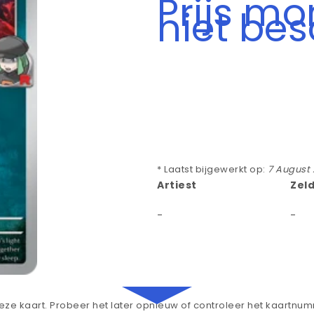
Prijs m
niet be
* Laatst bijgewerkt op:
7 August
Artiest
Zel
-
-
ze kaart. Probeer het later opnieuw of controleer het kaartnu