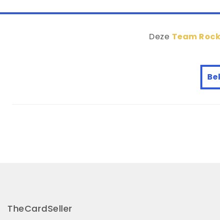
Deze
Team Rocke
Bek
TheCardSeller