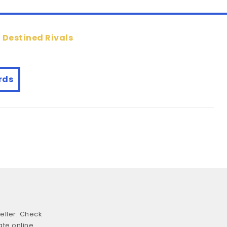
e
Destined Rivals
rds
eller. Check
ate online