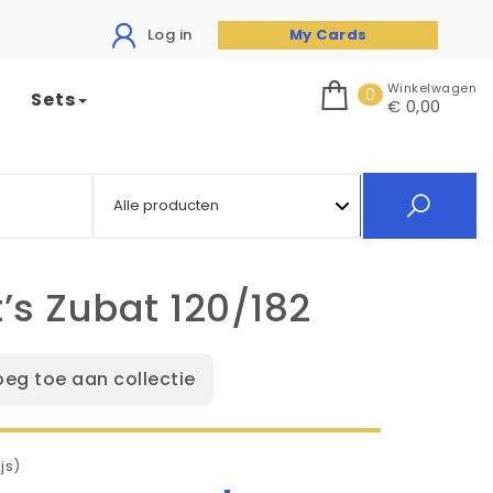
Log in
My Cards
Winkelwagen
0
Sets
€ 0,00
’s Zubat 120/182
oeg toe aan collectie
js)