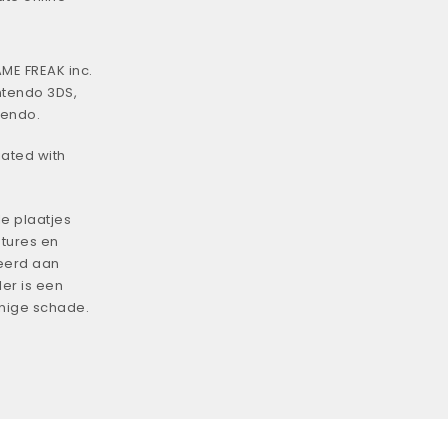
ME FREAK inc.
ntendo 3DS,
tendo.
iated with
e plaatjes
tures en
eerd aan
er is een
enige schade.