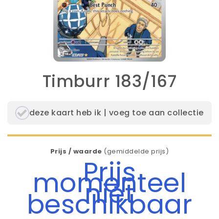
Timburr 183/167
deze kaart heb ik | voeg toe aan collectie
Prijs / waarde
(gemiddelde prijs)
Prijs
momenteel
niet
beschikbaar