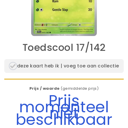
Toedscool 17/142
deze kaart heb ik | voeg toe aan collectie
Prijs / waarde
(gemiddelde prijs)
Prijs
momenteel
niet
beschikbaar