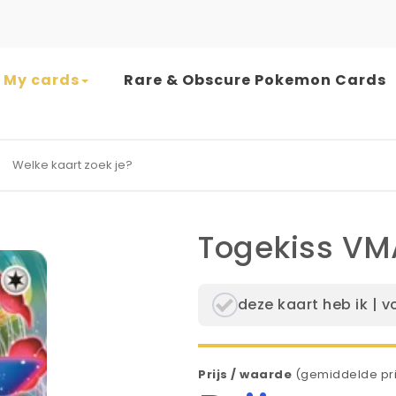
My cards
Rare & Obscure Pokemon Cards
earch for:
Togekiss VM
deze kaart heb ik | v
Prijs / waarde
(gemiddelde pri