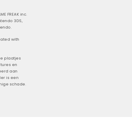
ME FREAK inc.
ntendo 3DS,
tendo.
iated with
e plaatjes
tures en
eerd aan
er is een
enige schade.