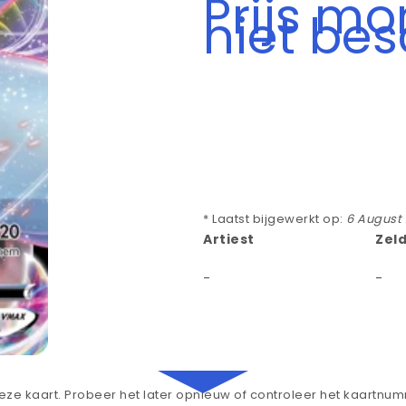
Prijs m
niet be
* Laatst bijgewerkt op:
6 August
Artiest
Zel
-
-
ze kaart. Probeer het later opnieuw of controleer het kaartnu