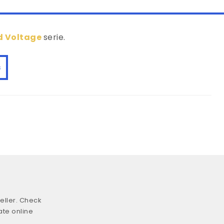
d Voltage
serie.
s
eller. Check
ate online