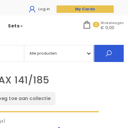
Log in
My Cards
Winkelwagen
0
Sets
€ 0,00
AX 141/185
oeg toe aan collectie
js)