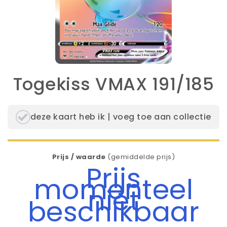
Togekiss VMAX 191/185
deze kaart heb ik | voeg toe aan collectie
Prijs / waarde
(gemiddelde prijs)
Prijs
momenteel
niet
beschikbaar