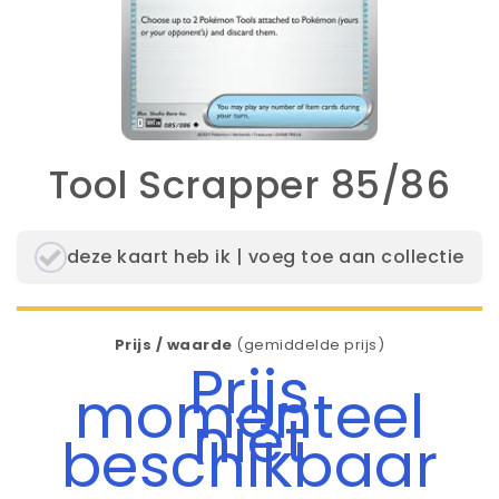
Tool Scrapper 85/86
deze kaart heb ik | voeg toe aan collectie
Prijs / waarde
(gemiddelde prijs)
Prijs
momenteel
niet
beschikbaar