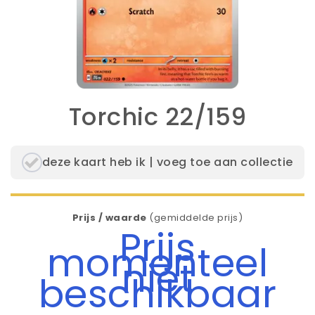
Torchic 22/159
deze kaart heb ik | voeg toe aan collectie
Prijs / waarde
(gemiddelde prijs)
Prijs
momenteel
niet
beschikbaar