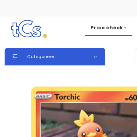
Skip to content
Price check
The Card Seller
S
Categorieën