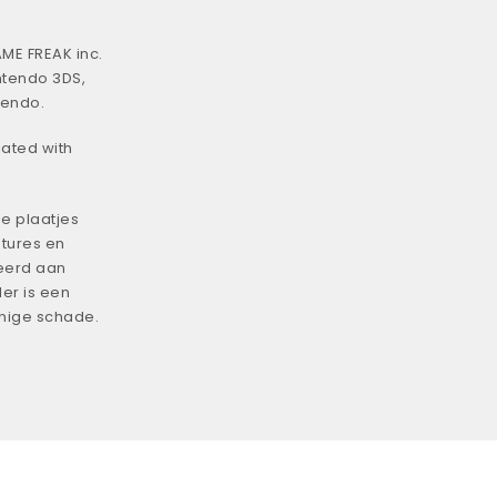
ME FREAK inc.
ntendo 3DS,
tendo.
iated with
e plaatjes
tures en
eerd aan
er is een
enige schade.