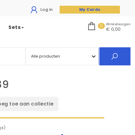
Log in
My Cards
Winkelwagen
0
Sets
€ 0,00
89
oeg toe aan collectie
js)