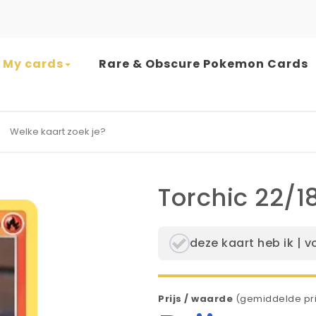
My cards
Rare & Obscure Pokemon Cards
earch for:
Torchic 22/1
deze kaart heb ik | v
Prijs / waarde
(gemiddelde pri