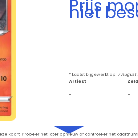
Prijs m
niet be
* Laatst bijgewerkt op:
7 August
Artiest
Zel
-
-
ze kaart. Probeer het later opnieuw of controleer het kaartnu