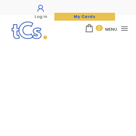
Log in
My Cards
Skip to content
0
MENU
Tog
nav
The Card Seller