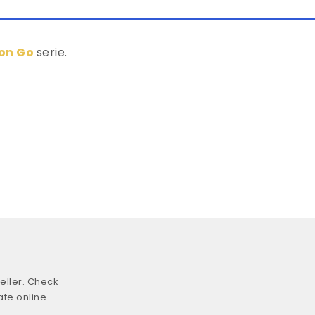
on Go
serie.
eller. Check
ate online