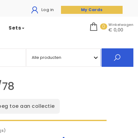
Log in
My Cards
Winkelwagen
0
Sets
€ 0,00
/78
oeg toe aan collectie
js)