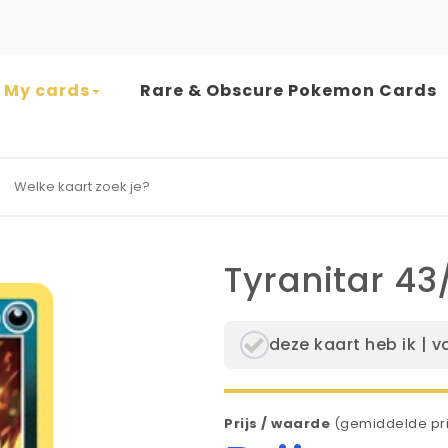
My cards
Rare & Obscure Pokemon Cards
earch for:
Tyranitar 43
deze kaart heb ik | v
Prijs / waarde
(gemiddelde pri