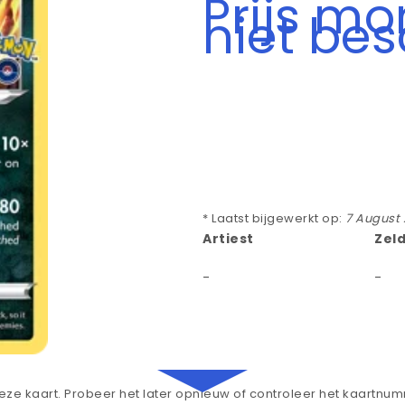
Prijs m
niet be
* Laatst bijgewerkt op:
7 August
Artiest
Zel
-
-
ze kaart. Probeer het later opnieuw of controleer het kaartnu