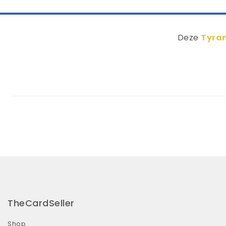
Deze
Tyran
TheCardSeller
Shop