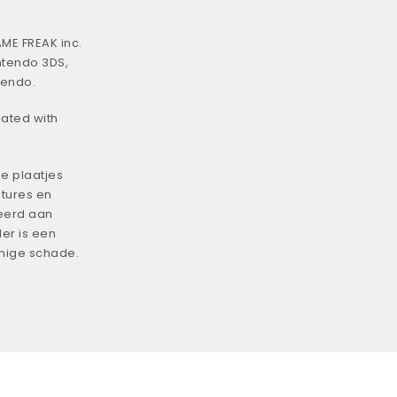
ME FREAK inc.
ntendo 3DS,
tendo.
iated with
e plaatjes
tures en
eerd aan
er is een
enige schade.