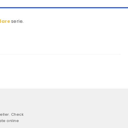
Flare
serie.
eller. Check
ate online