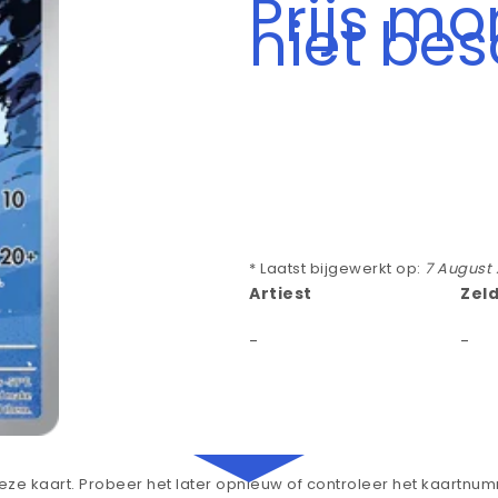
Prijs m
niet be
* Laatst bijgewerkt op:
7 August
Artiest
Zel
-
-
ze kaart. Probeer het later opnieuw of controleer het kaartnu