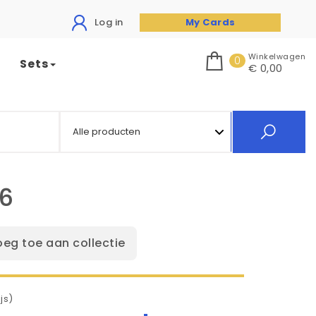
Log in
My Cards
Winkelwagen
0
Sets
€ 0,00
86
oeg toe aan collectie
js)