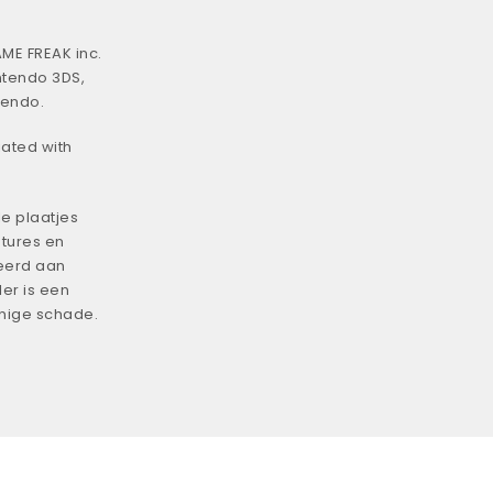
ME FREAK inc.
ntendo 3DS,
tendo.
iated with
e plaatjes
tures en
eerd aan
er is een
enige schade.