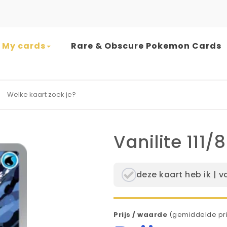
My cards
Rare & Obscure Pokemon Cards
earch for:
Vanilite 111/
deze kaart heb ik | v
Prijs / waarde
(gemiddelde pri