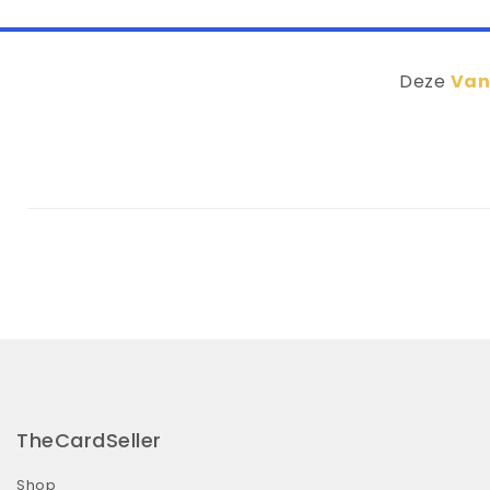
Deze
Vani
TheCardSeller
Shop