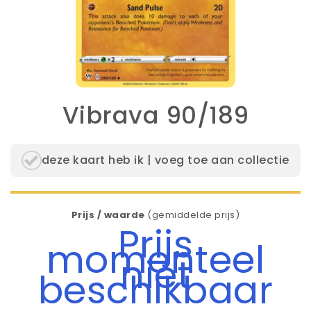
Vibrava 90/189
deze kaart heb ik | voeg toe aan collectie
Prijs / waarde
(gemiddelde prijs)
Prijs
momenteel
niet
beschikbaar