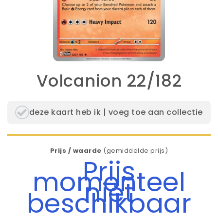
Volcanion 22/182
deze kaart heb ik | voeg toe aan collectie
Prijs / waarde
(gemiddelde prijs)
Prijs
momenteel
niet
beschikbaar