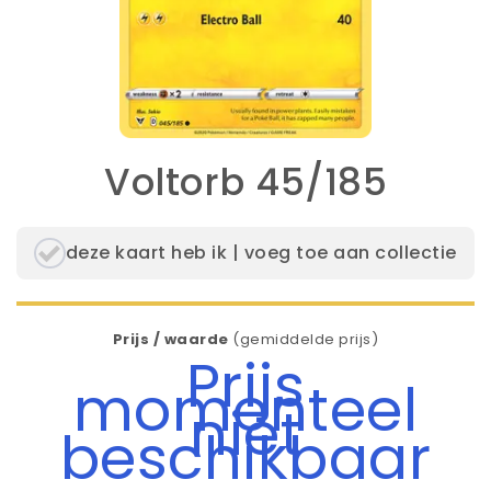
Voltorb 45/185
deze kaart heb ik | voeg toe aan collectie
Prijs / waarde
(gemiddelde prijs)
Prijs
momenteel
niet
beschikbaar