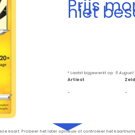
Prijs m
niet be
* Laatst bijgewerkt op:
5 August
Artiest
Zel
-
-
ze kaart. Probeer het later opnieuw of controleer het kaartnu