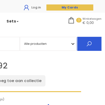
Log in
My Cards
Winkelwagen
0
Sets
€ 0,00
92
oeg toe aan collectie
js)