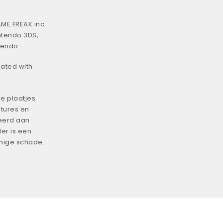
ME FREAK inc.
ntendo 3DS,
tendo.
iated with
e plaatjes
tures en
eerd aan
er is een
enige schade.