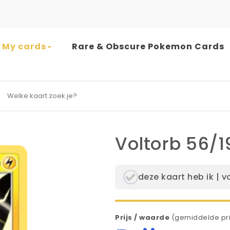
My cards
Rare & Obscure Pokemon Cards
earch for:
Voltorb 56/1
deze kaart heb ik | v
Prijs / waarde
(gemiddelde pri