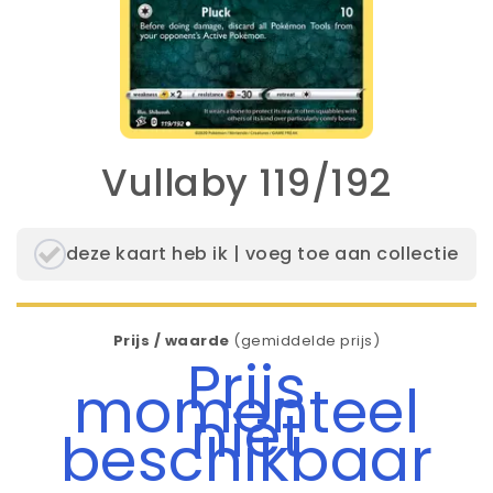
Vullaby 119/192
deze kaart heb ik | voeg toe aan collectie
Prijs / waarde
(gemiddelde prijs)
Prijs
momenteel
niet
beschikbaar