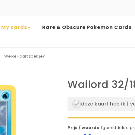
My cards
Rare & Obscure Pokemon Cards
earch for:
Wailord 32/
deze kaart heb ik | v
Prijs / waarde
(gemiddelde pri