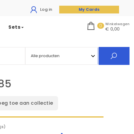
Log in
My Cards
Winkelwagen
0
Sets
€ 0,00
185
oeg toe aan collectie
js)