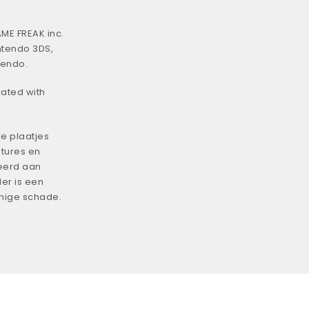
ME FREAK inc.
ntendo 3DS,
tendo.
iated with
e plaatjes
tures en
eerd aan
er is een
enige schade.