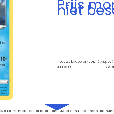
Prijs m
niet be
* Laatst bijgewerkt op:
5 August
Artiest
Zel
-
-
ze kaart. Probeer het later opnieuw of controleer het kaartnu