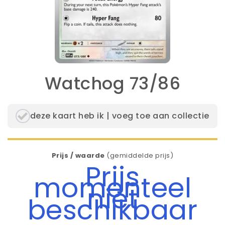
Watchog 73/86
deze kaart heb ik | voeg toe aan collectie
Prijs / waarde
(gemiddelde prijs)
Prijs
momenteel
niet
beschikbaar