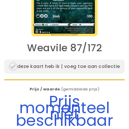
Weavile 87/172
deze kaart heb ik | voeg toe aan collectie
Prijs / waarde
(gemiddelde prijs)
Prijs
momenteel
niet
beschikbaar