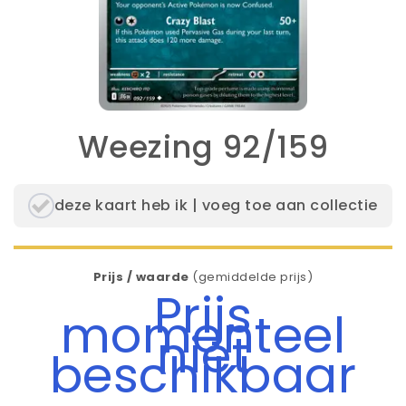
Weezing 92/159
deze kaart heb ik | voeg toe aan collectie
Prijs / waarde
(gemiddelde prijs)
Prijs
momenteel
niet
beschikbaar