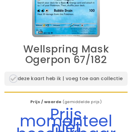
Wellspring Mask
Ogerpon 67/182
deze kaart heb ik | voeg toe aan collectie
Prijs / waarde
(gemiddelde prijs)
Prijs
momenteel
niet