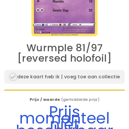
Wurmple 81/97
[reversed holofoil]
deze kaart heb ik | voeg toe aan collectie
Prijs / waarde
(gemiddelde prijs)
Prijs
momenteel
niet