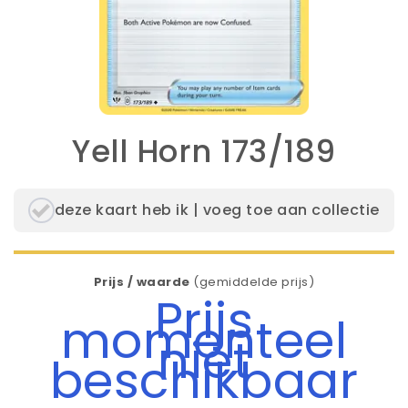
Yell Horn 173/189
deze kaart heb ik | voeg toe aan collectie
Prijs / waarde
(gemiddelde prijs)
Prijs
momenteel
niet
beschikbaar