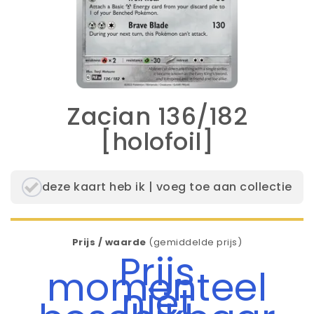
Zacian 136/182
[holofoil]
deze kaart heb ik | voeg toe aan collectie
Prijs / waarde
(gemiddelde prijs)
Prijs
momenteel
niet