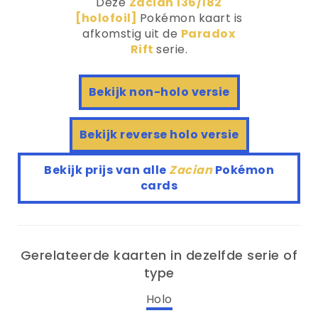
Deze
Zacian 136/182
[holofoil]
Pokémon kaart is
afkomstig uit de
Paradox
Rift
serie.
Bekijk non-holo versie
Bekijk reverse holo versie
Bekijk prijs van alle
Zacian
Pokémon
cards
Gerelateerde kaarten in dezelfde serie of
type
Holo