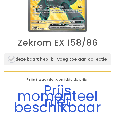
Zekrom EX 158/86
deze kaart heb ik | voeg toe aan collectie
Prijs / waarde
(gemiddelde prijs)
Prijs
momenteel
niet
beschikbaar